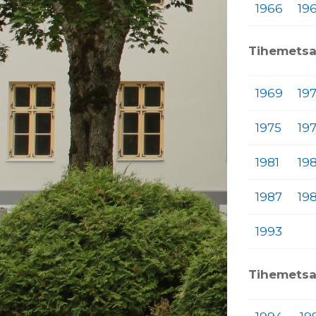
1966
19
Tihemetsa
1969
19
1975
19
1981
19
1987
19
1993
Tihemetsa