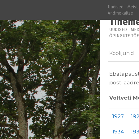
Uudised
Meist
Andmekaitse
Tiheme
UUDISED
MEI
ÕPINGUTE TÕE
Koolijuhid
Ebatäpsust
posti aadre
Voltveti M
1927
19
1934
19