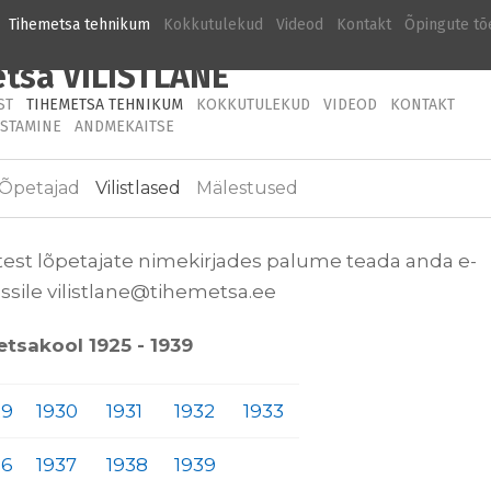
Tihemetsa tehnikum
Kokkutulekud
Videod
Kontakt
Õpingute tõ
tsa VILISTLANE
ST
TIHEMETSA TEHNIKUM
KOKKUTULEKUD
VIDEOD
KONTAKT
STAMINE
ANDMEKAITSE
Õpetajad
Vilistlased
Mälestused
est lõpetajate nimekirjades palume teada anda e-
ssile vilistlane@tihemetsa.ee
etsakool 1925 - 1939
29
1930
1931
1932
1933
36
1937
1938
1939