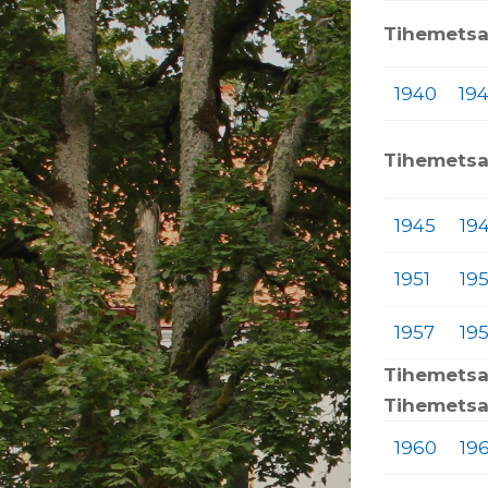
Tihemetsa
1940
194
Tihemetsa
1945
19
1951
19
1957
19
Tihemetsa
Tihemetsa
1960
196