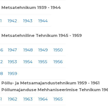
 Metsatehnikum 1939 - 1944
1
1942
1943
1944
 Metsatehniline Tehnikum 1945 - 1959
46
1947
1948
1949
1950
52
1953
1954
1955
1956
58
1959
 Põllu- ja Metsamajandustehnikum 1959 - 1961
 Põllumajanduse Mehhaniseerimise Tehnikum 196
1
1962
1963
1964
1965