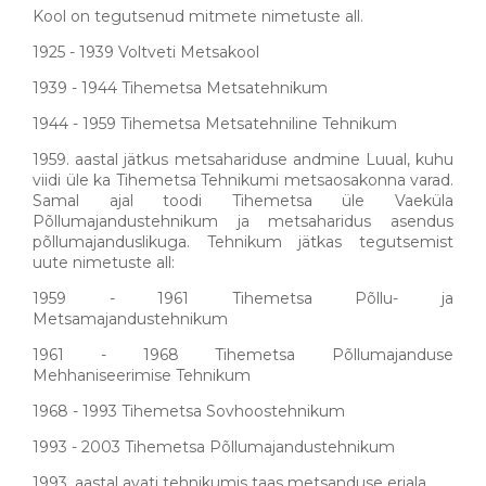
Kool on tegutsenud mitmete nimetuste all.
1925 - 1939 Voltveti Metsakool
1939 - 1944 Tihemetsa Metsatehnikum
1944 - 1959 Tihemetsa Metsatehniline Tehnikum
1959. aastal jätkus metsahariduse andmine Luual, kuhu
viidi üle ka Tihemetsa Tehnikumi metsaosakonna varad.
Samal ajal toodi Tihemetsa üle Vaeküla
Põllumajandustehnikum ja metsaharidus asendus
põllumajanduslikuga. Tehnikum jätkas tegutsemist
uute nimetuste all:
1959 - 1961 Tihemetsa Põllu- ja
Metsamajandustehnikum
1961 - 1968 Tihemetsa Põllumajanduse
Mehhaniseerimise Tehnikum
1968 - 1993 Tihemetsa Sovhoostehnikum
1993 - 2003 Tihemetsa Põllumajandustehnikum
1993. aastal avati tehnikumis taas metsanduse eriala.