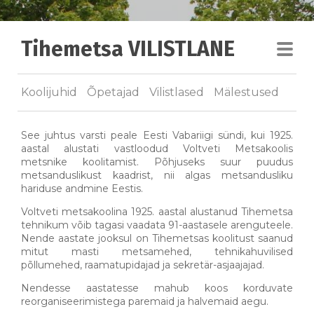
Tihemetsa VILISTLANE
Koolijuhid
Õpetajad
Vilistlased
Mälestused
See juhtus varsti peale Eesti Vabariigi sündi, kui 1925.
aastal alustati vastloodud Voltveti Metsakoolis
metsnike koolitamist. Põhjuseks suur puudus
metsanduslikust kaadrist, nii algas metsandusliku
hariduse andmine Eestis.
Voltveti metsakoolina 1925. aastal alustanud Tihemetsa
tehnikum võib tagasi vaadata 91-aastasele arenguteele.
Nende aastate jooksul on Tihemetsas koolitust saanud
mitut masti metsamehed, tehnikahuvilised
põllumehed, raamatupidajad ja sekretär-asjaajajad.
Nendesse aastatesse mahub koos korduvate
reorganiseerimistega paremaid ja halvemaid aegu.