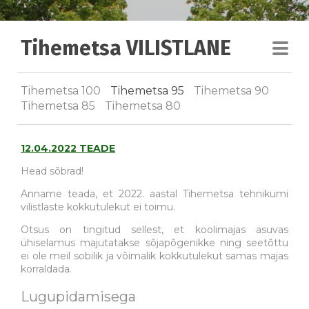
Tihemetsa VILISTLANE
Tihemetsa 100
Tihemetsa 95
Tihemetsa 90
Tihemetsa 85
Tihemetsa 80
12.04.2022 TEADE
Head sõbrad!
Anname teada, et 2022. aastal Tihemetsa tehnikumi
vilistlaste kokkutulekut ei toimu.
Otsus on tingitud sellest, et koolimajas asuvas
ühiselamus majutatakse sõjapõgenikke ning seetõttu
ei ole meil sobilik ja võimalik kokkutulekut samas majas
korraldada.
Lugupidamisega