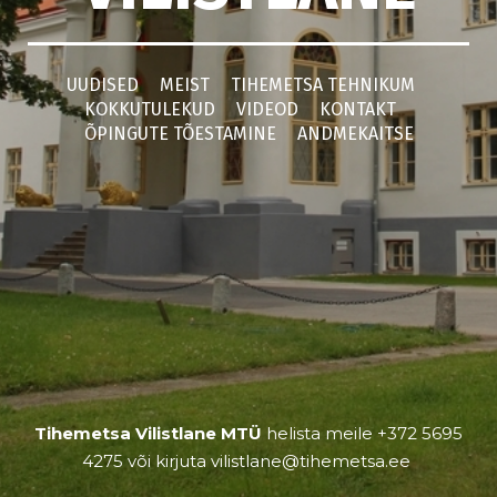
UUDISED
MEIST
TIHEMETSA TEHNIKUM
KOKKUTULEKUD
VIDEOD
KONTAKT
ÕPINGUTE TÕESTAMINE
ANDMEKAITSE
Tihemetsa Vilistlane MTÜ
helista
meile +372 5695
4275
või
kirjuta vilistlane
@tihemetsa.ee